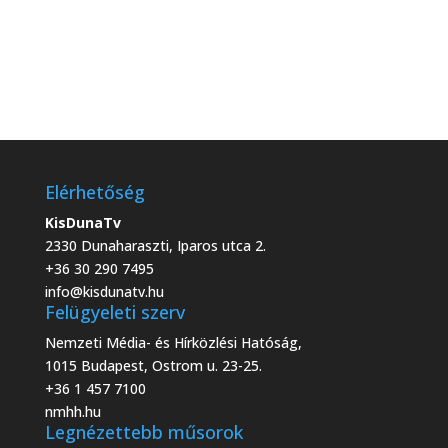
Elérhetőség
KisDunaTv
2330 Dunaharaszti, Iparos utca 2.
+36 30 290 7495
info@kisdunatv.hu
Felügyeleti szerv
Nemzeti Média- és Hírközlési Hatóság,
1015 Budapest, Ostrom u. 23-25.
+36 1 457 7100
nmhh.hu
Legnézettebb műsorok