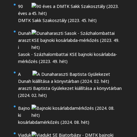
90
éves a
DMTK Sakk Szakosztály (2023. 45. hét)
Dunah
araszt
i
Sasok - Százhalombattai KSE bajnoki kosárlabda-
mérkőzés (2023. 49. hét)
A
Dunah
araszti Baptista Gyülekezet kiállítása a könyvtárban
(2024. 02. hét)
Bajno
ki
kosárlabdamérkőzés (2024. 08. hét)
Viaduk