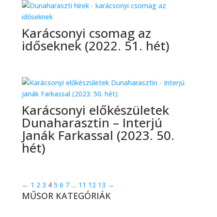
Karácsonyi csomag az
időseknek (2022. 51. hét)
Karácsonyi előkészületek
Dunaharasztin – Interjú
Janák Farkassal (2023. 50.
hét)
←
1
2
3
4
5
6
7
…
11
12
13
→
MŰSOR KATEGÓRIÁK