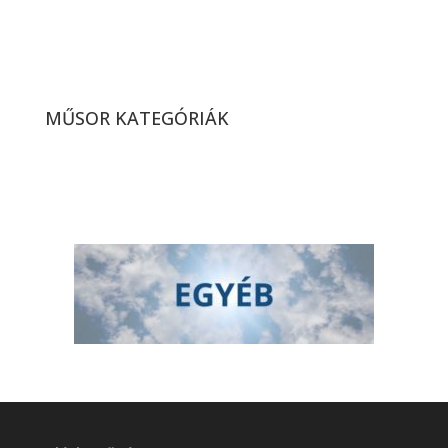
Átadták a Taksony SE
ökölvívóinak új edzőtermét
(2026. 13. hét)
MŰSOR KATEGÓRIÁK