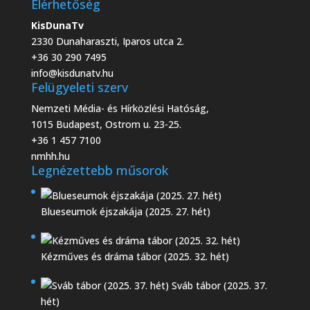
Elérhetőség
KisDunaTv
2330 Dunaharaszti, Iparos utca 2.
+36 30 290 7495
info@kisdunatv.hu
Felügyeleti szerv
Nemzeti Média- és Hírközlési Hatóság,
1015 Budapest, Ostrom u. 23-25.
+36 1 457 7100
nmhh.hu
Legnézettebb műsorok
Blueseumok éjszakája (2025. 27. hét)
Kézműves és dráma tábor (2025. 32. hét)
Sváb tábor (2025. 37.
hét)