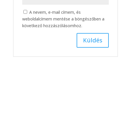
A nevem, e-mail címem, és
weboldalcímem mentése a böngészőben a
következő hozzászólásomhoz.
III. ker. TVE – DMTK,
bajnoki labdarúgó-
mérkőzés összefoglaló
(2026. 14. hét)