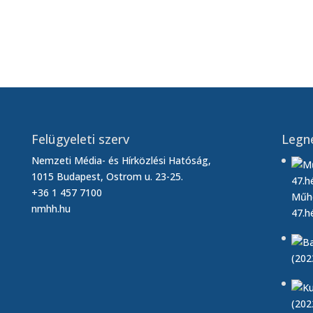
 műsora (2026. 13. hét)
ert Kúriában (2026. 13. hét)
Felügyeleti szerv
Legn
Nemzeti Média- és Hírközlési Hatóság,
1015 Budapest, Ostrom u. 23-25.
+36 1 457 7100
Műhe
nmhh.hu
47.h
(202
(202