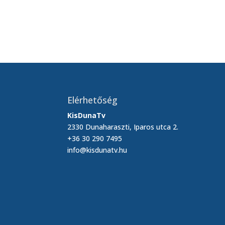
A Rákóczi iskolások március 15-i
Március 15-i megemlékezés a Laff
Elérhetőség
KisDunaTv
2330 Dunaharaszti, Iparos utca 2.
+36 30 290 7495
info@kisdunatv.hu