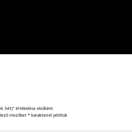
06. hét)” értékelése elsőként
elező mezőket
*
karakterrel jelöltük