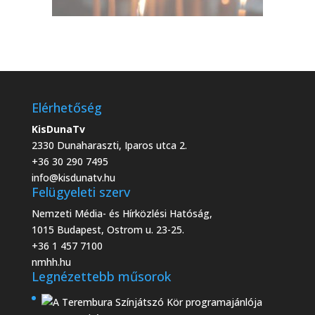
Elérhetőség
KisDunaTv
2330 Dunaharaszti, Iparos utca 2.
+36 30 290 7495
info@kisdunatv.hu
Felügyeleti szerv
Nemzeti Média- és Hírközlési Hatóság,
1015 Budapest, Ostrom u. 23-25.
+36 1 457 7100
nmhh.hu
Legnézettebb műsorok