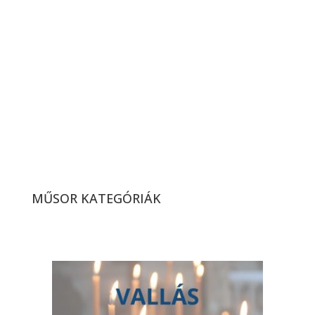
Interaktív vetélkedő a víz
világnapja alkalmából
(2026. 14. hét)
MŰSOR KATEGÓRIÁK