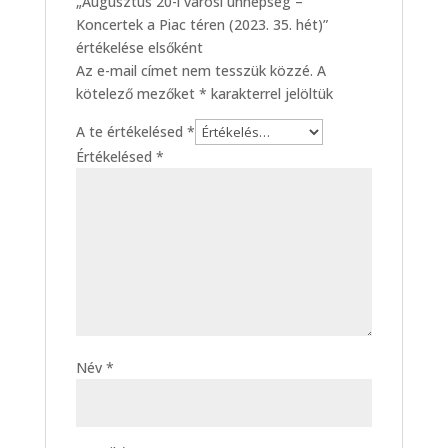
„Augusztus 20-i városi ünnepség –
Koncertek a Piac téren (2023. 35. hét)”
értékelése elsőként
Az e-mail címet nem tesszük közzé.
A
kötelező mezőket
*
karakterrel jelöltük
A te értékelésed
*
Értékelésed
*
Név
*