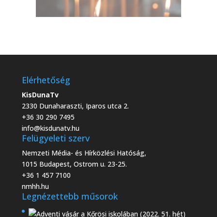
Elérhetőség
KisDunaTv
2330 Dunaharaszti, Iparos utca 2.
+36 30 290 7495
info@kisdunatv.hu
Felügyeleti szerv
Nemzeti Média- és Hírközlési Hatóság,
1015 Budapest, Ostrom u. 23-25.
+36 1 457 7100
nmhh.hu
Legnézettebb műsorok