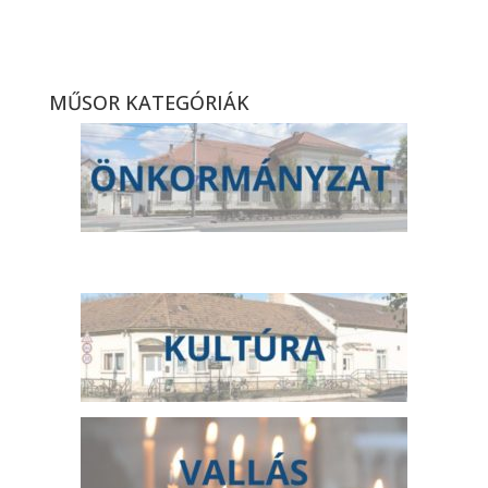
(Baptista énekkar) –
magazinműsor (2026. 10.
hét)
MŰSOR KATEGÓRIÁK