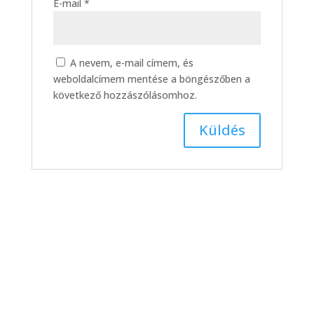
E-mail
*
A nevem, e-mail címem, és
weboldalcímem mentése a böngészőben a
következő hozzászólásomhoz.
DMTK – BKV Előre, bajnoki
labdarúgó-mérkőzés