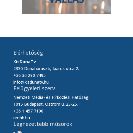
Elérhetőség
KisDunaTv
2330 Dunaharaszti, Iparos utca 2.
+36 30 290 7495
info@kisdunatv.hu
Felügyeleti szerv
Nemzeti Média- és Hírközlési Hatóság,
1015 Budapest, Ostrom u. 23-25.
+36 1 457 7100
nmhh.hu
Legnézettebb műsorok