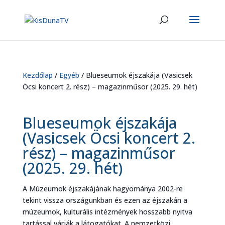
Kezdőlap
/
Egyéb
/ Blueseumok éjszakája (Vasicsek
Öcsi koncert 2. rész) – magazinműsor (2025. 29. hét)
Blueseumok éjszakája
(Vasicsek Öcsi koncert 2.
rész) – magazinműsor
(2025. 29. hét)
A Múzeumok éjszakájának hagyománya 2002-re
tekint vissza országunkban és ezen az éjszakán a
múzeumok, kulturális intézmények hosszabb nyitva
tartással várják a látogatókat. A nemzetközi