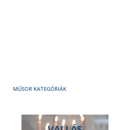
„300 év, de mit adtak nekünk a
svábok…” dok. film vetítés (2026. 14.
hét)
„Szülők és szakemberek műhelye” –
az iskolaérettség (2026. 14. hét)
Interaktív vetélkedő a víz világnapja
alkalmából (2026. 14. hét)
MŰSOR KATEGÓRIÁK