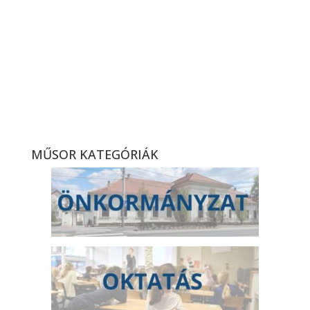
mérkőzés összefoglaló
(2026. 13. hét)
Átadták a Taksony SE
ökölvívóinak új edzőtermét
(2026. 13. hét)
MŰSOR KATEGÓRIÁK