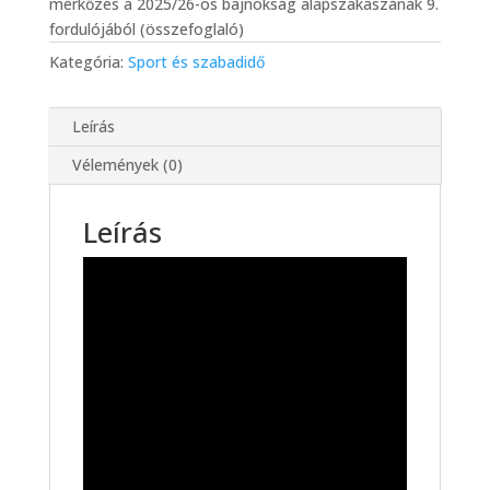
mérkőzés a 2025/26-os bajnokság alapszakaszának 9.
fordulójából (összefoglaló)
Kategória:
Sport és szabadidő
Leírás
Vélemények (0)
Leírás