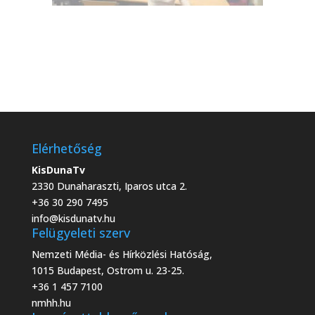
Elérhetőség
KisDunaTv
2330 Dunaharaszti, Iparos utca 2.
+36 30 290 7495
info@kisdunatv.hu
Felügyeleti szerv
Nemzeti Média- és Hírközlési Hatóság,
1015 Budapest, Ostrom u. 23-25.
+36 1 457 7100
nmhh.hu