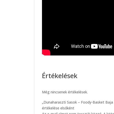
Értékelések
Még nincsenek értékelések.
„Dunaharaszti Sasok – Foody-Basket Baja S
értékelése elsőként
Az e-mail címet nem tesszük közzé.
A köt