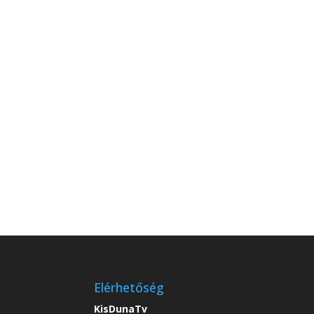
Húsvéti játszóház (2026.
Elérhetőség
KisDunaTv