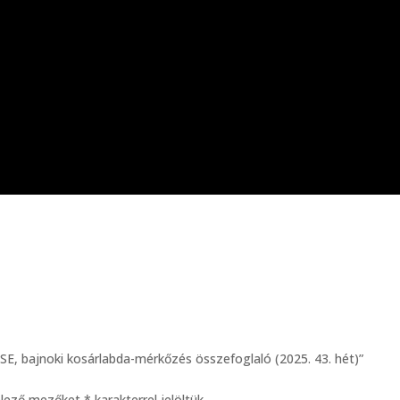
E, bajnoki kosárlabda-mérkőzés összefoglaló (2025. 43. hét)”
elező mezőket
*
karakterrel jelöltük