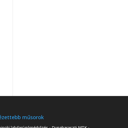
ézettebb műsorok