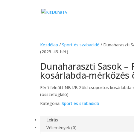
Kezdőlap
/
Sport és szabadidő
/ Dunaharaszti S
(2025. 43. hét)
Dunaharaszti Sasok – 
kosárlabda-mérkőzés ö
Férfi felnőtt NB I/B Zöld csoportos kosárlabda
(összefoglaló)
Kategória:
Sport és szabadidő
Leírás
Vélemények (0)