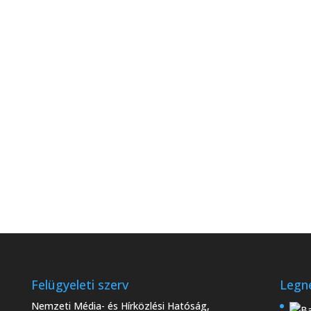
 15. hét)
Felügyeleti szerv
Legn
Nemzeti Média- és Hírközlési Hatóság,