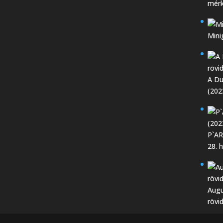
mérk
Mini
A Du
(202
P`AR
28. 
Augu
rövi