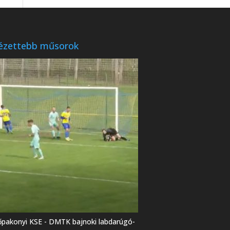
ézettebb műsorok
őpakonyi KSE - DMTK bajnoki labdarúgó-