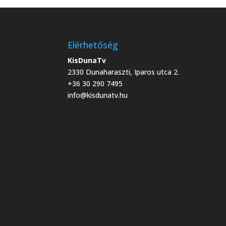
Elérhetőség
KisDunaTv
2330 Dunaharaszti, Iparos utca 2.
+36 30 290 7495
info@kisdunatv.hu