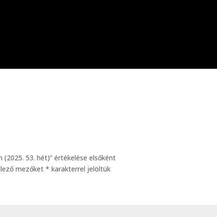
an (2025. 53. hét)” értékelése elsőként
elező mezőket
*
karakterrel jelöltük