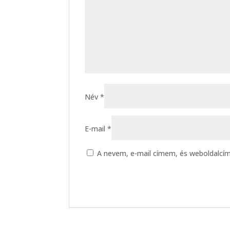
Név
*
E-mail
*
A nevem, e-mail címem, és weboldalc