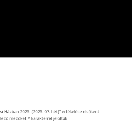
si Házban 2025. (2025. 07. hét)” értékelése elsőként
elező mezőket
*
karakterrel jelöltük