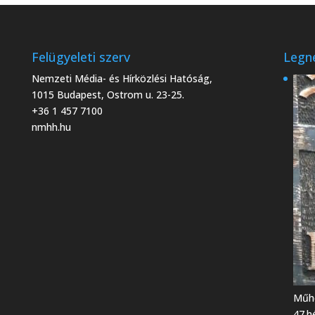
Felügyeleti szerv
Legn
Nemzeti Média- és Hírközlési Hatóság,
1015 Budapest, Ostrom u. 23-25.
+36 1 457 7100
nmhh.hu
Műhe
47.h