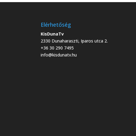
Elérhetőség
KisDunaTv
2330 Dunaharaszti, Iparos utca 2.
+36 30 290 7495
info@kisdunatv.hu