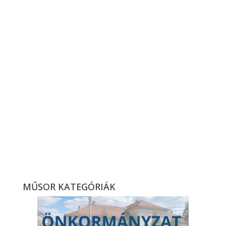
ESMTK – DMTK, bajnoki
labdarúgó-mérkőzés
összefoglaló (2026. 12. hét)
MŰSOR KATEGÓRIÁK