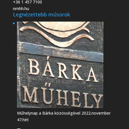
+36 1 457 7100
nmhh.hu
Legnézettebb műsorok
Műhelynap a Bárka közösségével 2022.november
47.hét