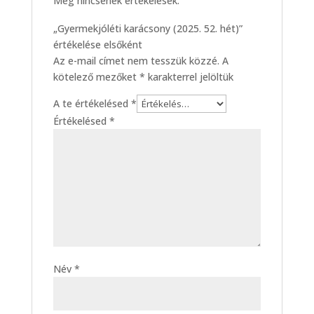
Még nincsenek értékelések.
„Gyermekjóléti karácsony (2025. 52. hét)”
értékelése elsőként
Az e-mail címet nem tesszük közzé.
A
kötelező mezőket
*
karakterrel jelöltük
A te értékelésed
*
Értékelésed
*
Név
*