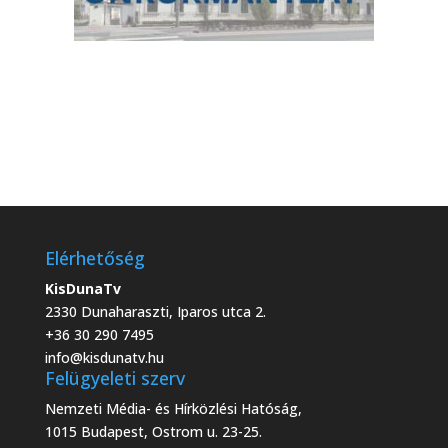
Elérhetőség
KisDunaTv
2330 Dunaharaszti, Iparos utca 2.
+36 30 290 7495
info@kisdunatv.hu
Felügyeleti szerv
Nemzeti Média- és Hírközlési Hatóság,
1015 Budapest, Ostrom u. 23-25.