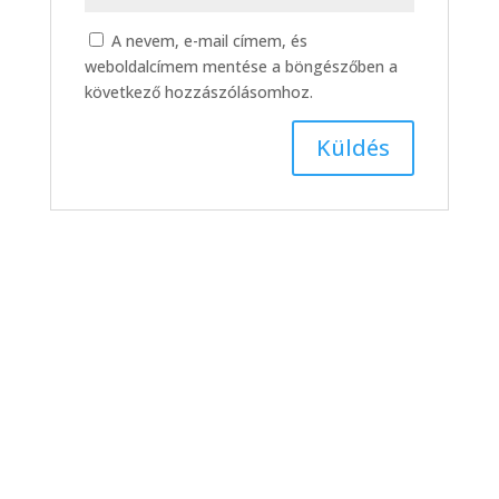
A nevem, e-mail címem, és
weboldalcímem mentése a böngészőben a
következő hozzászólásomhoz.
Iparkamarai gazdasági
fórum – magazinműsor
(2026. 13. hét)