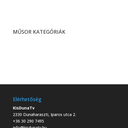
Képviselő-testületi ülés –
rövid hír (2026. 13. hét)
MŰSOR KATEGÓRIÁK
Elérhetőség
KisDunaTv
2330 Dunaharaszti, Iparos utca 2.
+36 30 290 7495
info@kisdunatv.hu