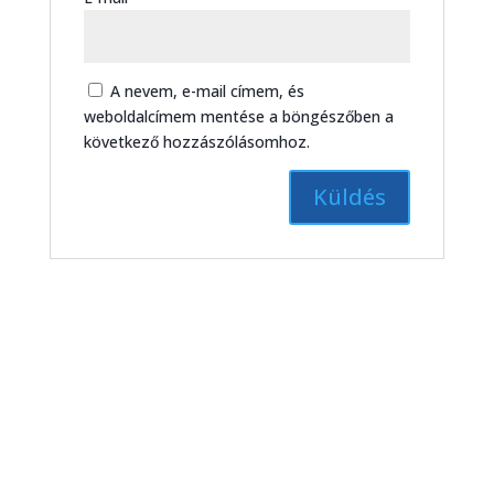
A nevem, e-mail címem, és
weboldalcímem mentése a böngészőben a
következő hozzászólásomhoz.
Kerekasztal beszélgetés a költészet
napja alkalmából – magazinműsor
(2026. 15. hét)