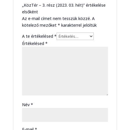
„KözTér – 3. rész (2023. 03. hét)” értékelése
elsőként
Az e-mail címet nem tesszük közzé.
A
kötelező mezőket
*
karakterrel jelöltük
A te értékelésed
*
Értékelésed
*
Név
*
E-mail
*