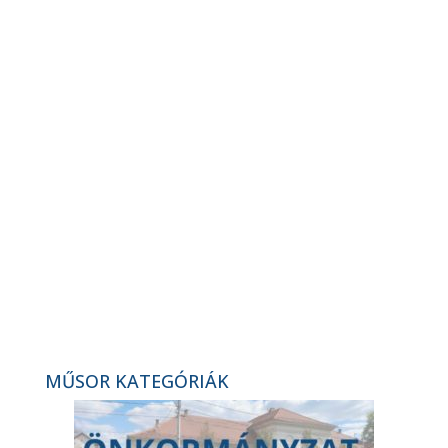
Március 15-i megemlékezés a
Laffert Kúriában (2026. 13. hét)
„300 év, de mit adtak nekünk a
svábok…” dok. film vetítés (2026. 14.
hét)
Zene habbal (Kocsis-Barna Péter
koncert) – magazinműsor (2026. 14.
hét)
MŰSOR KATEGÓRIÁK