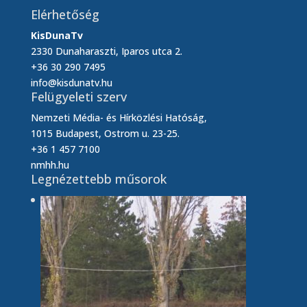
Elérhetőség
KisDunaTv
2330 Dunaharaszti, Iparos utca 2.
+36 30 290 7495
info@kisdunatv.hu
Felügyeleti szerv
Nemzeti Média- és Hírközlési Hatóság,
1015 Budapest, Ostrom u. 23-25.
+36 1 457 7100
nmhh.hu
Legnézettebb műsorok