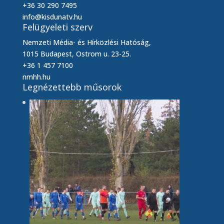
+36 30 290 7495
info@kisdunatv.hu
Felügyeleti szerv
Nemzeti Média- és Hírközlési Hatóság,
1015 Budapest, Ostrom u. 23-25.
+36 1 457 7100
nmhh.hu
Legnézettebb műsorok