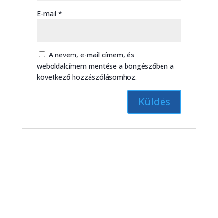
E-mail
*
A nevem, e-mail címem, és
weboldalcímem mentése a böngészőben a
következő hozzászólásomhoz.
DMTK – BKV Előre, bajnoki
labdarúgó-mérkőzés összefoglaló
(2026. 11. hét)