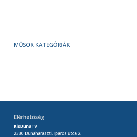
Adventi koncertek (Baptista
énekkar) – magazinműsor (2026. 10.
hét)
MŰSOR KATEGÓRIÁK
Elérhetőség
KisDunaTv
2330 Dunaharaszti, Iparos utca 2.