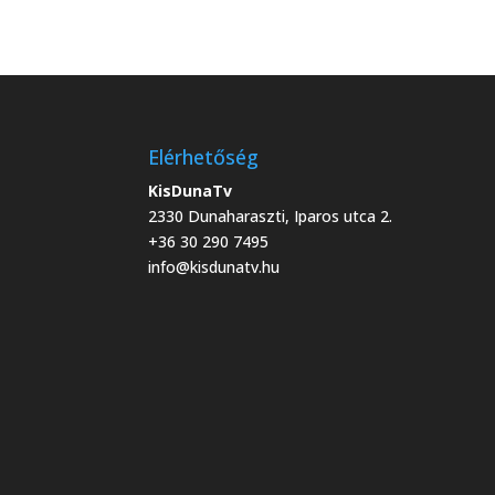
hét)
Elérhetőség
KisDunaTv
2330 Dunaharaszti, Iparos utca 2.
+36 30 290 7495
info@kisdunatv.hu