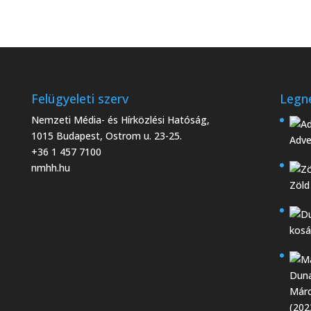
Felügyeleti szerv
Legn
Nemzeti Média- és Hírközlési Hatóság,
1015 Budapest, Ostrom u. 23-25.
Adve
+36 1 457 7100
nmhh.hu
Zöld
kosá
Márc
(202