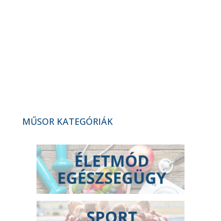
Áprilisi kulturális programajánló
(2026. 13. hét)
Megnyitotta kapuit a Baktay Indián
Klub (2026. 13. hét)
MŰSOR KATEGÓRIÁK