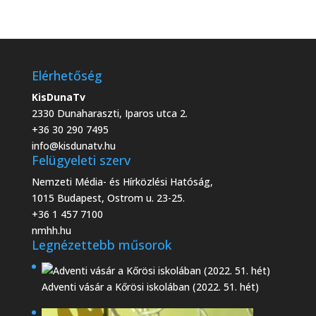
Elérhetőség
KisDunaTv
2330 Dunaharaszti, Iparos utca 2.
+36 30 290 7495
info@kisdunatv.hu
Felügyeleti szerv
Nemzeti Média- és Hírközlési Hatóság,
1015 Budapest, Ostrom u. 23-25.
+36 1 457 7100
nmhh.hu
Legnézettebb műsorok
Adventi vásár a Kőrösi iskolában (2022. 51. hét)