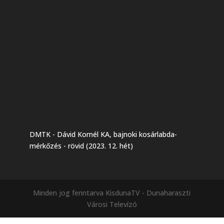
DMTK - Dávid Kornél KA, bajnoki kosárlabda-
mérkőzés - rövid (2023. 12. hét)
Minden jog fenntarva KisdunaTV - Dunaharaszti
Városi Televízó