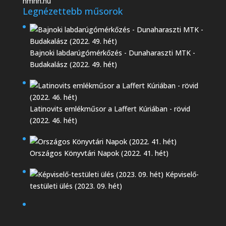
nmhh.hu
Legnézettebb műsorok
Bajnoki labdarúgómérkőzés - Dunaharaszti MTK -
Budakalász (2022. 49. hét)
Latinovits emlékműsor a Laffert Kúriában - rövid
(2022. 46. hét)
Országos Könyvtári Napok (2022. 41. hét)
Képviselő-
testületi ülés (2023. 09. hét)