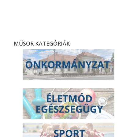
ESMTK – DMTK, bajnoki
labdarúgó-mérkőzés
összefoglaló (2026. 12. hét)
MŰSOR KATEGÓRIÁK