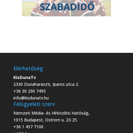
Elérhetőség
KisDunaTv
2330 Dunaharaszti, Iparos utca 2.
+36 30 290 7495
info@kisdunatv.hu
Felügyeleti szerv
Nemzeti Média- és Hírközlési Hatóság,
1015 Budapest, Ostrom u. 23-25.
+36 1 457 7100