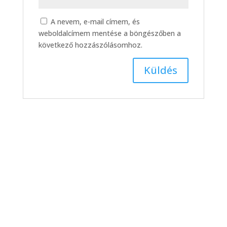
A nevem, e-mail címem, és
weboldalcímem mentése a böngészőben a
következő hozzászólásomhoz.
DMTK –
Hódmezővásárhelyi FC,
bajnoki labdarúgó-
mérkőzés összefoglaló