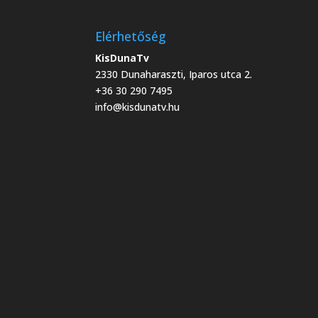
Elérhetőség
KisDunaTv
2330 Dunaharaszti, Iparos utca 2.
+36 30 290 7495
info@kisdunatv.hu