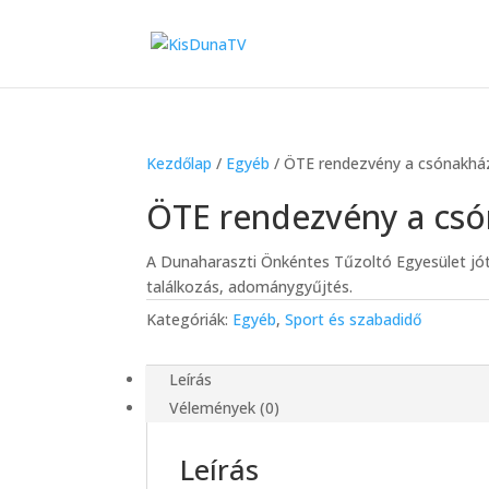
Kezdőlap
/
Egyéb
/ ÖTE rendezvény a csónakházn
ÖTE rendezvény a csón
A Dunaharaszti Önkéntes Tűzoltó Egyesület jót
találkozás, adománygyűjtés.
Kategóriák:
Egyéb
,
Sport és szabadidő
Leírás
Vélemények (0)
Leírás