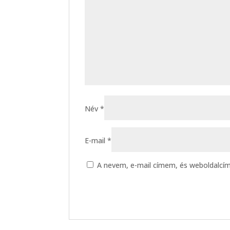
Név
*
E-mail
*
A nevem, e-mail címem, és weboldalc