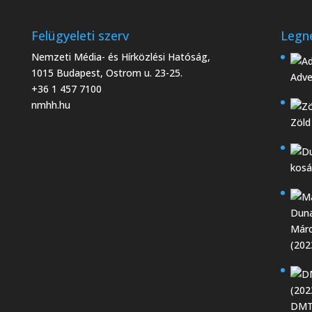
Felügyeleti szerv
Legn
Nemzeti Média- és Hírközlési Hatóság,
1015 Budapest, Ostrom u. 23-25.
Adve
+36 1 457 7100
nmhh.hu
Zöld
kosá
Márc
(202
DMTK