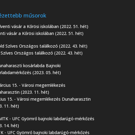
ézettebb műsorok
nti vásár a Kőrösi iskolában (2022. 51. hét)
 Szíves Országos találkozó (2022. 43. hét)
Bajnoki
rlabdamérkőzés (2023. 05. hét)
ius 15. - Városi megemlékezés Dunaharasztin
3. 11. hét)
 - UFC Gyömrő bajnoki labdarúgó-mérkőzés