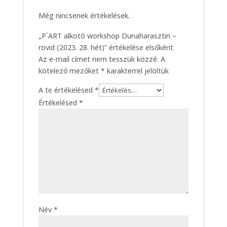
Még nincsenek értékelések.
„P`ART alkotó workshop Dunaharasztin –
rövid (2023. 28. hét)” értékelése elsőként
Az e-mail címet nem tesszük közzé.
A
kötelező mezőket
*
karakterrel jelöltük
A te értékelésed
*
Értékelésed
*
Név
*