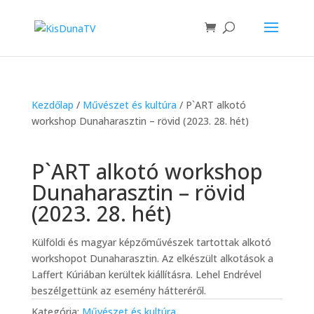
Kezdőlap
/
Művészet és kultúra
/ P`ART alkotó
workshop Dunaharasztin – rövid (2023. 28. hét)
P`ART alkotó workshop
Dunaharasztin – rövid
(2023. 28. hét)
Külföldi és magyar képzőművészek tartottak alkotó
workshopot Dunaharasztin. Az elkészült alkotások a
Laffert Kúriában kerültek kiállításra. Lehel Endrével
beszélgettünk az esemény hátteréről.
Kategória:
Művészet és kultúra