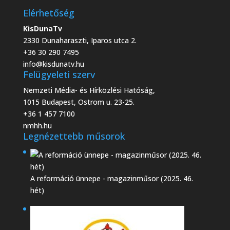
Elérhetőség
KisDunaTv
2330 Dunaharaszti, Iparos utca 2.
+36 30 290 7495
info@kisdunatv.hu
Felügyeleti szerv
Nemzeti Média- és Hírközlési Hatóság,
1015 Budapest, Ostrom u. 23-25.
+36 1 457 7100
nmhh.hu
Legnézettebb műsorok
A reformáció ünnepe - magazinműsor (2025. 46.
hét)