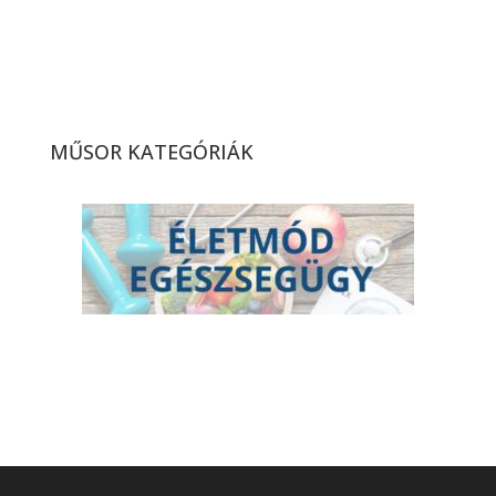
Megnyitotta kapuit a
Baktay Indián Klub (2026.
13. hét)
MŰSOR KATEGÓRIÁK