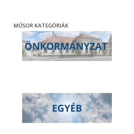
műhelye” – magazinműsor
(2026. 15. hét)
MŰSOR KATEGÓRIÁK