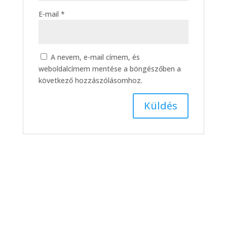
E-mail
*
A nevem, e-mail címem, és
weboldalcímem mentése a böngészőben a
következő hozzászólásomhoz.
Fészekavató a Kőrösi
iskolában (2026. 05. hét)