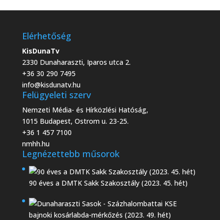
Elérhetőség
KisDunaTv
2330 Dunaharaszti, Iparos utca 2.
+36 30 290 7495
info@kisdunatv.hu
Felügyeleti szerv
Nemzeti Média- és Hírközlési Hatóság,
1015 Budapest, Ostrom u. 23-25.
+36 1 457 7100
nmhh.hu
Legnézettebb műsorok
90 éves a DMTK Sakk Szakosztály (2023. 45. hét)