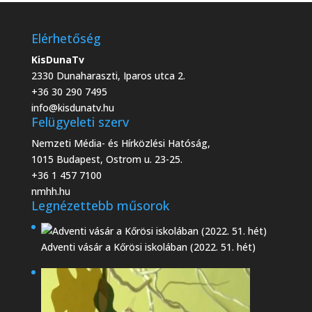
Elérhetőség
KisDunaTv
2330 Dunaharaszti, Iparos utca 2.
+36 30 290 7495
info@kisdunatv.hu
Felügyeleti szerv
Nemzeti Média- és Hírközlési Hatóság,
1015 Budapest, Ostrom u. 23-25.
+36 1 457 7100
nmhh.hu
Legnézettebb műsorok
Adventi vásár a Kőrösi iskolában (2022. 51. hét)