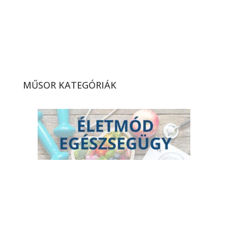
Zene habbal (Kocsis-Barna
Péter koncert) –
magazinműsor (2026. 14.
hét)
MŰSOR KATEGÓRIÁK