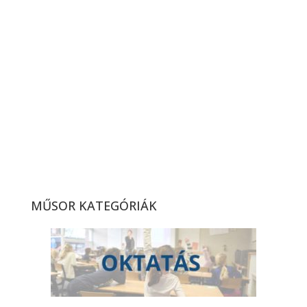
DMTK –
Hódmezővásárhelyi FC,
bajnoki labdarúgó-
mérkőzés összefoglaló
(2026. 13. hét)
Átadták a Taksony SE
ökölvívóinak új edzőtermét
(2026. 13. hét)
MŰSOR KATEGÓRIÁK