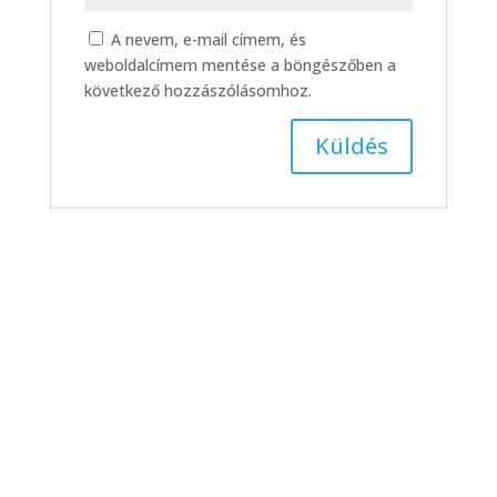
A nevem, e-mail címem, és
weboldalcímem mentése a böngészőben a
következő hozzászólásomhoz.
III. ker. TVE – DMTK,
bajnoki labdarúgó-
mérkőzés összefoglaló
(2026. 14. hét)