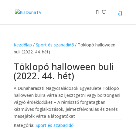
Kezdőlap
/
Sport és szabadidő
/ Töklopó halloween
buli (2022. 44. hét)
Töklopó halloween buli
(2022. 44. hét)
A Dunaharaszti Nagycsaládosok Egyesülete Töklopó
halloween bulira várta az ijesztgetni vagy borzongani
vágyó érdeklődőket – A rémisztő forgatagban
kézműves foglalkozások, jelmezfelvonulás és zenés
mesejáték várta a látogatókat
Kategória:
Sport és szabadidő