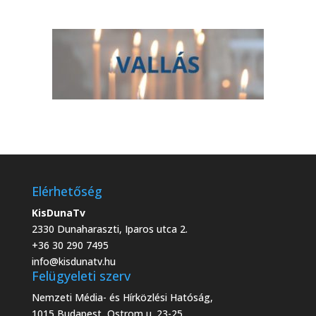
Elérhetőség
KisDunaTv
2330 Dunaharaszti, Iparos utca 2.
+36 30 290 7495
info@kisdunatv.hu
Felügyeleti szerv
Nemzeti Média- és Hírközlési Hatóság,
1015 Budapest, Ostrom u. 23-25.