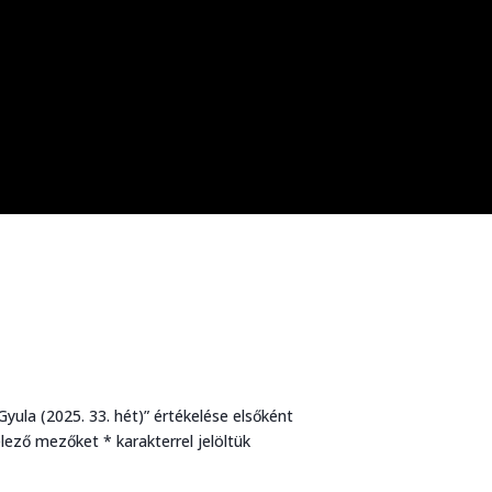
yula (2025. 33. hét)” értékelése elsőként
elező mezőket
*
karakterrel jelöltük