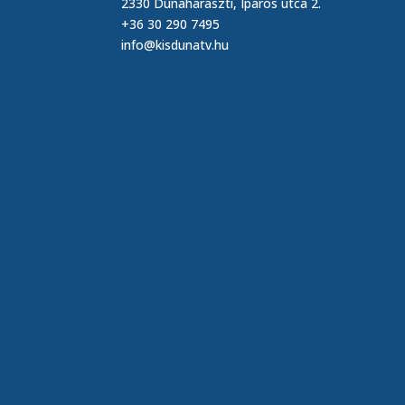
2330 Dunaharaszti, Iparos utca 2.
+36 30 290 7495
info@kisdunatv.hu