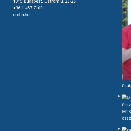
1015 Budapest, Ostrom u. 23-25.
+36 1 457 7100
nmhh.hu
Csal
MTK 
össz