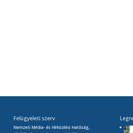
(2026. 13. hét)
án Klub (2026. 13. hét)
yvtárban (2026. 13. hét)
 műsora (2026. 13. hét)
ert Kúriában (2026. 13. hét)
Felügyeleti szerv
Legn
Nemzeti Média- és Hírközlési Hatóság,