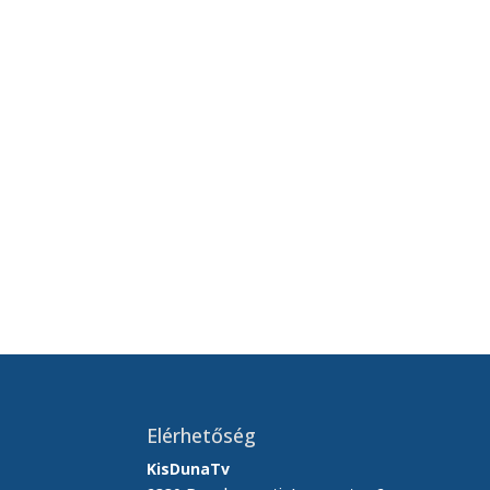
Áprilisi kulturális programajánló 
Megnyitotta kapuit a Baktay Indi
Író-olvasó találkozó a Városi Kön
A Rákóczi iskolások március 15-i
Március 15-i megemlékezés a Laff
Elérhetőség
KisDunaTv