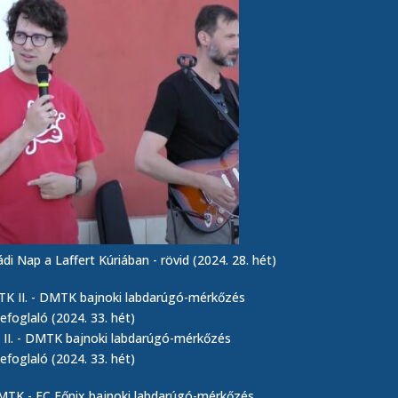
ádi Nap a Laffert Kúriában - rövid (2024. 28. hét)
II. - DMTK bajnoki labdarúgó-mérkőzés
efoglaló (2024. 33. hét)