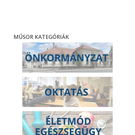
ESMTK – DMTK, bajnoki
labdarúgó-mérkőzés
összefoglaló (2026. 12. hét)
MŰSOR KATEGÓRIÁK