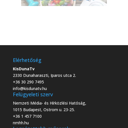
Elérhetőség
KisDunaTv
2330 Dunaharaszti, Iparos utca 2.
+36 30 290 7495
info@kisdunatv.hu
Felügyeleti szerv
Nemzeti Média- és Hírközlési Hatóság,
1015 Budapest, Ostrom u. 23-25.
+36 1 457 7100
nmhh.hu