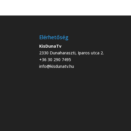
hét)
Elérhetőség
KisDunaTv
2330 Dunaharaszti, Iparos utca 2.
+36 30 290 7495
info@kisdunatv.hu