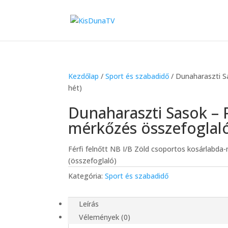
Kezdőlap
/
Sport és szabadidő
/ Dunaharaszti S
hét)
Dunaharaszti Sasok – 
mérkőzés összefoglaló
Férfi felnőtt NB I/B Zöld csoportos kosárlabda
(összefoglaló)
Kategória:
Sport és szabadidő
Leírás
Vélemények (0)