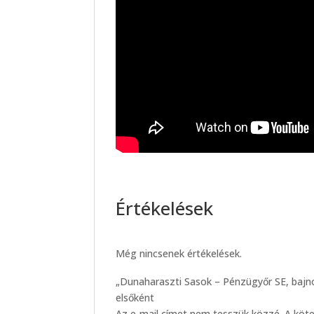
Értékelések
Még nincsenek értékelések.
„Dunaharaszti Sasok – Pénzügyőr SE, bajno
elsőként
Az e-mail címet nem tesszük közzé.
A köt