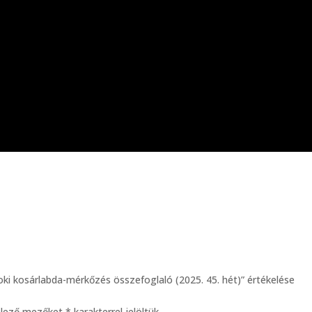
ki kosárlabda-mérkőzés összefoglaló (2025. 45. hét)” értékelése
elező mezőket
*
karakterrel jelöltük