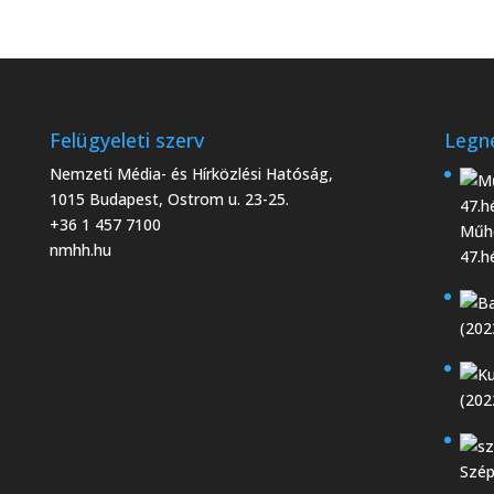
Felügyeleti szerv
Legn
Nemzeti Média- és Hírközlési Hatóság,
1015 Budapest, Ostrom u. 23-25.
+36 1 457 7100
Műhe
nmhh.hu
47.h
(202
(202
Szép