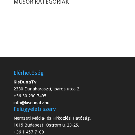
MŰSOR KATEGÓRIÁK
Elérhetőség
KisDunaTv
2330 Dunaharaszti, Iparos utca 2.
+36 30 290 7495
info@kisdunatv.hu
Felügyeleti szerv
Nemzeti Média- és Hírközlési Hatóság,
1015 Budapest, Ostrom u. 23-25.
+36 1 457 7100