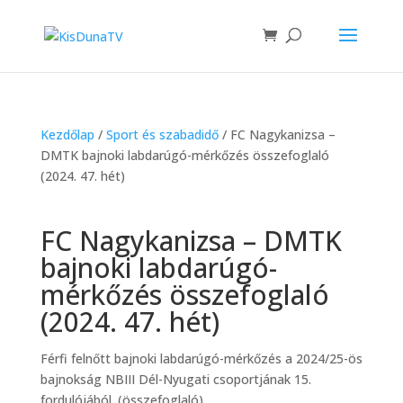
Kezdőlap
/
Sport és szabadidő
/ FC Nagykanizsa –
DMTK bajnoki labdarúgó-mérkőzés összefoglaló
(2024. 47. hét)
FC Nagykanizsa – DMTK
bajnoki labdarúgó-
mérkőzés összefoglaló
(2024. 47. hét)
Férfi felnőtt bajnoki labdarúgó-mérkőzés a 2024/25-ös
bajnokság NBIII Dél-Nyugati csoportjának 15.
fordulójából. (összefoglaló)